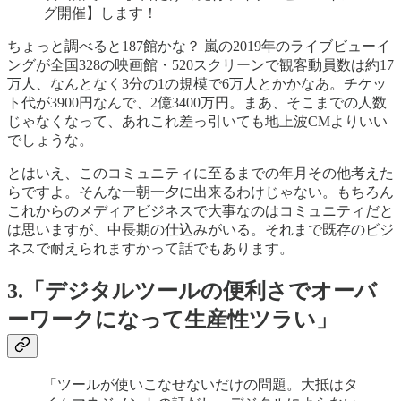
グ開催】します！
ちょっと調べると187館かな？ 嵐の2019年のライブビューイ
ングが全国328の映画館・520スクリーンで観客動員数は約17
万人、なんとなく3分の1の規模で6万人とかかなあ。チケッ
ト代が3900円なんで、2億3400万円。まあ、そこまでの人数
じゃなくなって、あれこれ差っ引いても地上波CMよりいい
でしょうな。
とはいえ、このコミュニティに至るまでの年月その他考えた
らですよ。そんな一朝一夕に出来るわけじゃない。もちろん
これからのメディアビジネスで大事なのはコミュニティだと
は思いますが、中長期の仕込みがいる。それまで既存のビジ
ネスで耐えられますかって話でもあります。
3.「デジタルツールの便利さでオーバ
ーワークになって生産性ツラい」
「ツールが使いこなせないだけの問題。大抵はタ