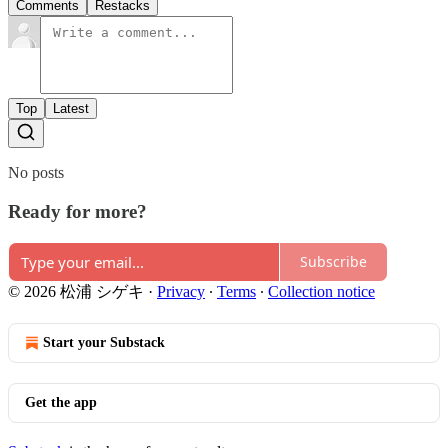
Comments
Restacks
Top
Latest
No posts
Ready for more?
Subscribe
© 2026 松浦 シゲキ
·
Privacy
∙
Terms
∙
Collection notice
Start your Substack
Get the app