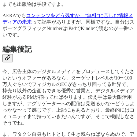
までも出版物は手段ですよ。
AERAでも
コンテンツをどう残すか “無料”に苦しむ情報メ
ディアの未来
って記事がありますが、同様ですな。自分はス
ポーツグラフィックNumberはiPadでKindleで読むのが一番い
いです。
編集後記
今、広告主体のデジタルメディアをプロデュースしてくださ
いというオファーがあるなら、ターゲットレベルが10〜100
万人ぐらいでフィジカルのECがきっちり回ってる世界で、
枠売り以外の企画もできる優秀な営業と、デジタルメディア
経験があるPMが揃ってればやります。伝え手は最大限活用
しますが、アグリゲーターへの配信は見送るかな〜どうしよ
っかな〜って感じです。上記にもあるとおり、最終的にはコ
ミュニティまで持っていきたいんですが、そこで機能しなさ
そうでね。
ま、ワタクシ自身もヒトとして生き残らねばならぬので、ア