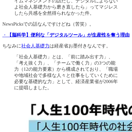
イムマネジメントの話だし、デジタルによらない
よ社会人基礎力から磨き直したら」ってマジレス
したら共感を全然得られなかった件。
NewsPicksでの話なんですけどね（苦笑）。
・
【脳科学】便利な「デジタルツール」が生産性を奪う理由
ちなみに
社会人基礎力
は経産省お墨付きなんです。
「社会人基礎力」とは、「前に踏み出す力」、
「考え抜く力」、「チームで働く力」の3つの能
力（12の能力要素）から構成されており、「職場
や地域社会で多様な人々と仕事をしていくために
必要な基礎的な力」として、経済産業省が2006年
に提唱しました。