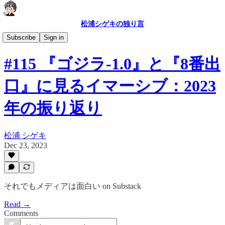
松浦シゲキの独り言
それでもメディアは面白い
Subscribe
Sign in
#115 『ゴジラ-1.0』と『8番出
口』に見るイマーシブ：2023
年の振り返り
松浦 シゲキ
Dec 23, 2023
それでもメディアは面白い on Substack
Read →
Comments